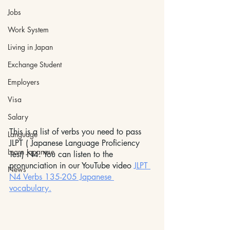
Jobs
Work System
Living in Japan
Exchange Student
Employers
Visa
Salary
This is a list of verbs you need to pass 
Language
JLPT ( Japanese Language Proficiency 
Learn Japanese
Test) N4. You can listen to the 
pronunciation in our YouTube video 
JLPT 
News
N4 Verbs 135-205 Japanese
vocabulary.