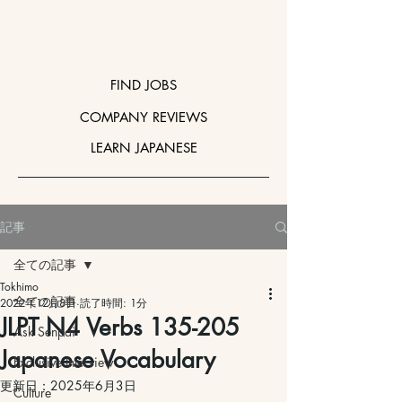
FIND JOBS
COMPANY REVIEWS
LEARN JAPANESE
記事
全ての記事
Tokhimo
全ての記事
2022年12月8日
読了時間: 1分
JLPT N4 Verbs 135-205
Ask Senpai
Japanese Vocabulary
Exclusive Interview
更新日：
2025年6月3日
Culture